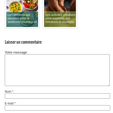
Les aliments qui
Les activités créatives
peuvent aider à
pour exprimer vos
améliorer l'humeur et
émotions et soulager
la santé mentale
la dépression
Laisser un commentaire
Votre message
Nom
*
E-mail
*