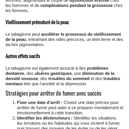
femmes, augmentant le risque de
dysfonction érectile
chez
les hommes et de
complications pendant la grossesse
chez
les femmes.
Vieillissement prématuré de la peau
Le tabagisme peut
accélérer le processus de vieillissement
de la peau
, entraînant des rides précoces, un teint terne et des
taches pigmentaires.
Autres effets nocifs
Le tabagisme est également associé à des
problèmes
dentaires
, des
ulcères gastriques
, une
diminution de la
densité osseuse
, des
troubles du sommeil
et des
troubles
mentaux
tels que l’anxiété et la dépression.
Stratégies pour arrêter de fumer avec succès
Fixer une date d’arrêt :
Choisir une date précise pour
arrêter de fumer peut aider à se préparer mentalement et
émotionnellement à cette transition.
Identifier les déclencheurs :
Identifiez les situations,
les émotions ou les habitudes qui vous incitent à fumer,
puis trouvez des moyens de les éviter ou de les gérer