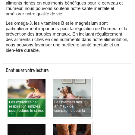
aliments riches en nutriments bénéfiques pour le cerveau et
l’humeur, nous pouvons soutenir notre santé mentale et
améliorer notre qualité de vie.
Les oméga-3, les vitamines B et le magnésium sont
particulièrement importants pour la régulation de l’humeur et la
prévention des troubles mentaux. En incluant régulièrement
des aliments riches en ces nutriments dans notre alimentation,
nous pouvons favoriser une meilleure santé mentale et un
bien-être durable.
Continuez votre lecture :
Les exercices de
Les bienfaits des
respiration simples
animaux de
pour réduire le stress
compagnie pour la
et augmenter la
santé mentale et le
concentration
bien-être