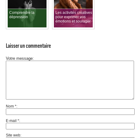
Comprendre la
Les activités créatives
dépression
pour exprimer vos
émotions et soulager
la dépression
Laisser un commentaire
Votre message
Nom
*
E-mail
*
Site web