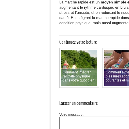
La marche rapide est un
moyen simple et
augmentant le rythme cardiaque, en brûlan
stress et l’anxiété, et en réduisant le ri
santé. En intégrant la marche rapide dans
condition physique, mais aussi augmenter v
Continuez votre lecture :
Comment intégrer
Comment évite
l'activité physique
blessures spor
dans votre quotidien
courantes et m
sans aller à la salle
une pratique s
de sport
sûre
Laisser un commentaire
Votre message