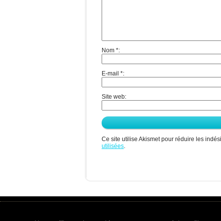
Nom
*
E-mail
*
Site web
Ce site utilise Akismet pour réduire les indés
utilisées
.
Copyright © 2013
Psychiatres.net
. Tous droits