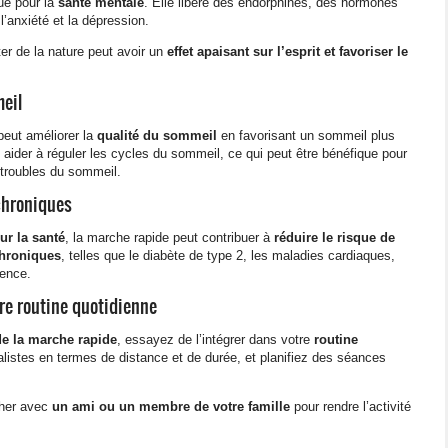
ue pour la
santé mentale
. Elle libère des endorphines, des hormones
l’anxiété et la dépression.
iter de la nature peut avoir un
effet apaisant sur l’esprit et favoriser le
meil
peut améliorer la
qualité du sommeil
en favorisant un sommeil plus
 aider à réguler les cycles du sommeil, ce qui peut être bénéfique pour
 troubles du sommeil.
chroniques
ur la santé
, la marche rapide peut contribuer à
réduire le risque de
hroniques
, telles que le diabète de type 2, les maladies cardiaques,
ence.
tre routine quotidienne
de la marche rapide
, essayez de l’intégrer dans votre
routine
alistes en termes de distance et de durée, et planifiez des séances
her avec
un ami ou un membre de votre famille
pour rendre l’activité