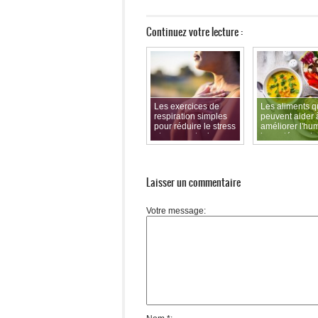
Continuez votre lecture :
Les exercices de
Les aliments q
respiration simples
peuvent aider 
pour réduire le stress
améliorer l'hu
et augmenter la
la santé menta
concentration
Laisser un commentaire
Votre message