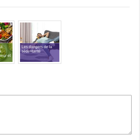
ui
Les dangers de la
à
sédentarité
meur et
le